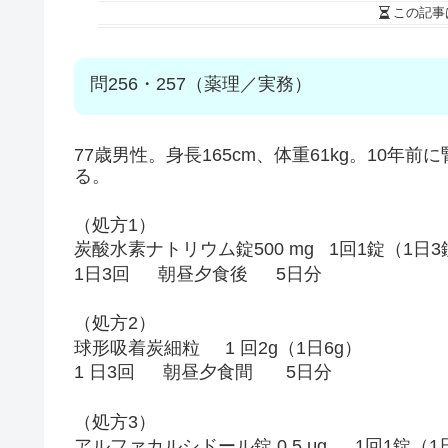
この記事
問256・257（薬理／実務）
77歳男性。身長165cm、体重61kg。10
る。
（処方1）
炭酸水素ナトリウム錠500 mg 1回1錠（1日3
1日3回 朝昼夕食後 5日分
（処方2）
球形吸着炭細粒 1 回2g（1日6g）
1 日3回 朝昼夕食間 5日分
（処方3）
アルファカルシドール錠 0.5 μg 1回1錠（1