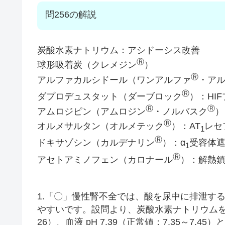
問256の解説
炭酸水素ナトリウム：アシドーシス改善
Ⓡ
球形吸着炭（クレメジン
）
Ⓡ
アルファカルシドール（ワンアルファ
・ア
Ⓡ
ダプロデュスタット（ダーブロック
）：HI
Ⓡ
Ⓡ
アムロジピン（アムロジン
・ノルバスク
）
Ⓡ
オルメサルタン（オルメテック
）：AT
レセ
1
Ⓡ
ドキサゾシン（カルデナリン
）：α
受容体
1
Ⓡ
アセトアミノフェン（カロナール
）：解熱
1.「〇」慢性腎不全では、酸を尿中に排泄す
やすいです。設問より、炭酸水素ナトリウムを
26）、血液 pH 7.39（正常値：7.35～7