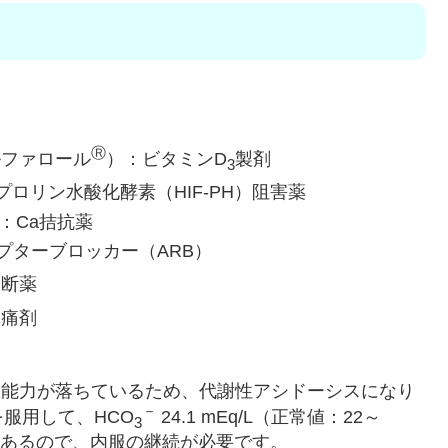
Ⓡ
ルファロール
）：ビタミンD
製剤
3
Fプロリン水酸化酵素（HIF-PH）阻害薬
：Ca拮抗薬
プターブロッカー（ARB）
遮断薬
鎮痛剤
る能力が落ちているため、代謝性アシドーシスになり
－
服用して、HCO
24.1 mEq/L（正常値：22～
3
.45）とあるので、内服の継続が必要です。