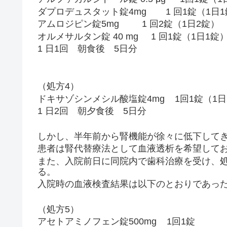
ダプロデュスタット錠4mg 1 回1錠（1日1
アムロジピン錠5mg 1 回2錠（1日2錠）
オルメサルタン錠 40 mg 1 回1錠（1日1錠
1 日1回 朝食後 5日分
（処方4）
ドキサゾシンメシル酸塩錠4mg 1回1錠（1日
1 日2回 朝夕食後 5日分
しかし、半年前から腎機能が徐々に低下して
患者は腎代替療法として血液透析を希望して
また、入院前日に同院内で歯科治療を受け、
る。
入院時の血液検査結果は以下のとおりであっ
（処方5）
アセトアミノフェン錠500mg 1回1錠