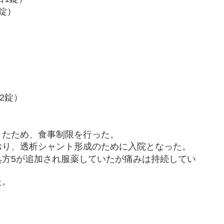
錠）
）
2錠）
きたため、食事制限を行った。
おり、透析シャント形成のために入院となった。
処方5が追加され服薬していたが痛みは持続してい
た。