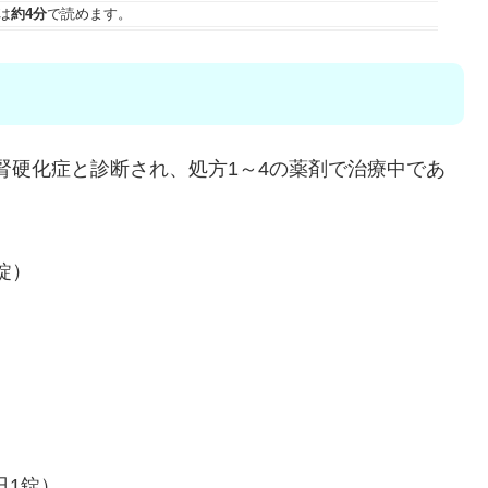
は
約4分
で読めます。
年前に腎硬化症と診断され、処方1～4の薬剤で治療中であ
錠）
日1錠）