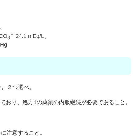
n、
－
HCO
24.1 mEq/L、
3
mHg
か。２つ選べ。
きており、処方1の薬剤の内服継続が必要であること。
。
状に注意すること。