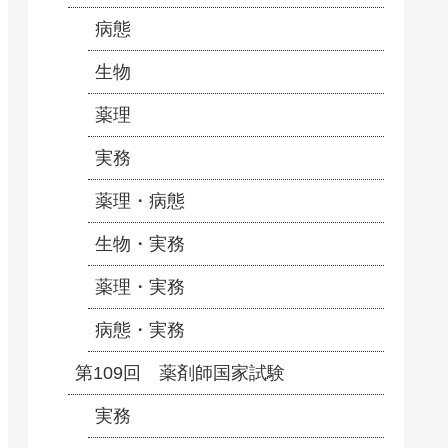
病態
生物
薬理
実務
薬理・病態
生物・実務
薬理・実務
病態・実務
第109回 薬剤師国家試験
実務