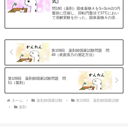
式）
問180（薬剤）固体薬物ＡをS=3cm2の円
盤状に圧縮し、回転円盤法で37℃におい
て溶解実験を行った。固体薬物Ａの溶解
速度は（1）の式に従い、試験中Sは変化
しないものとする。t=0のときC=0、 11
分後の薬物Ａの濃度が Cs/2であるとき...
第109回 薬剤師国家試験問題 問
49（表面張力の測定方法）
第109回 薬剤師国家試験問題 問
51（製剤）
ホーム
薬剤師国家試験
第109回 薬剤師国家試験
薬剤