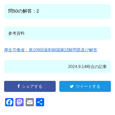
問50の解答：2
参考資料
厚生労働省：第109回薬剤師国家試験問題及び解答
2024.9.14時点の記事
シェアする
ツイートする
F
M
E
共
a
a
m
有