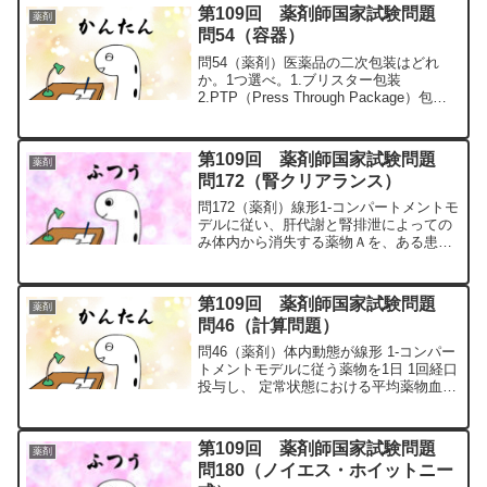
点滴静注に関する記述のうち、正しいの
第109回 薬剤師国家試験問題
薬剤
はどれか。2つ選...
問54（容器）
問54（薬剤）医薬品の二次包装はどれ
か。1つ選べ。1.ブリスター包装
2.PTP（Press Through Package）包装3.
ストリップ包装（SP包装）4.ピロー包装
5.プラスチックバッグ問54の解説1.「×」
2.「×」3.「×」4....
第109回 薬剤師国家試験問題
薬剤
問172（腎クリアランス）
問172（薬剤）線形1-コンパートメントモ
デルに従い、肝代謝と腎排泄によっての
み体内から消失する薬物Ａを、ある患者
に急速静注したときの体内動態データを
以下に示す。この患者の糸球体ろ過速度
（GFR）を120mL/minとしたとき、薬物
第109回 薬剤師国家試験問題
薬剤
Ａの血漿...
問46（計算問題）
問46（薬剤）体内動態が線形 1-コンパー
トメントモデルに従う薬物を1日 1回経口
投与し、 定常状態における平均薬物血中
濃度を0.2mg/L としたい。この薬物の全
身クリアランスを0.4L/h/kg、バイオアベ
イラビリティを0.4とすると、...
第109回 薬剤師国家試験問題
薬剤
問180（ノイエス・ホイットニー