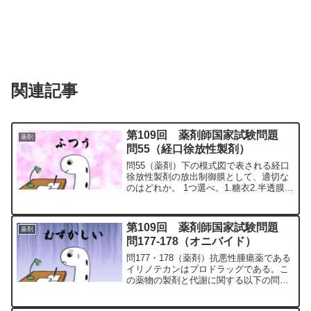
関連記事
第109回 薬剤師国家試験問題
薬剤
問55（経口徐放性製剤）
問55（薬剤）下の模式図で表される経口
徐放性製剤の放出制御膜として、適切な
のはどれか。 1つ選べ。1.糖衣2.半透膜3.
腸溶性皮膜4.生分解性皮膜5.イオン交換
樹脂膜問55の解説1.「×」2.「〇」浸透圧
ポンプシステム（OROS：Osmot...
第109回 薬剤師国家試験問題
薬剤
問177-178（オニバイド）
問177・178（薬剤）抗悪性腫瘍薬である
イリノテカンはプロドラッグである。こ
の薬物の製剤と代謝に関する以下の問に
答えよ。問177（薬剤）イリノテカン塩
酸塩水和物を有効成分とするオニバイド