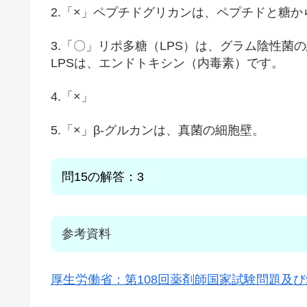
2.「×」ペプチドグリカンは、ペプチドと糖
3.「〇」リポ多糖（LPS）は、グラム陰性菌
LPSは、エンドトキシン（内毒素）です。
4.「×」
5.「×」β-グルカンは、真菌の細胞壁。
問15
の解答：3
参考資料
厚生労働省：第108回薬剤師国家試験問題及び