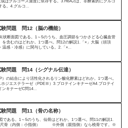
の生成はグルコース濃度に依存する。3.HbA₁cは、非酵素的にグルコ
。4.グルコ...
試験問題 問12（脳の機能）
中矢状断面図である。1～5のうち、血圧調節をつかさどる心臓血管
を含むのはどれか。1つ選べ。問12の解説1.「×」大脳（頭頂
温感・冷感）に関与している。2.「×...
試験問題 問14（シグナル伝達）
AMP）の結合により活性化されるリン酸化酵素はどれか。1つ選べ。
スホジエステラーゼ（PDEⅢ）3.プロテインキナーゼA4.プロテイ
ンキナーゼC問14...
試験問題 問11（骨の名称）
図である。1～5のうち、仙骨はどれか。1つ選べ。問11の解説1.
.「×」尺骨（内側：小指側） ※外側（親指側）なら橈骨です。※