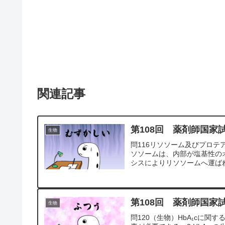
関連記事
第108回 薬剤師国家
生物
問116リソソーム及びプロテ
ソソームは、内部が塩基性の
シスによりリソソームへ運ばれ
第108回 薬剤師国家試
生物
問120（生物）HbA₁cに関