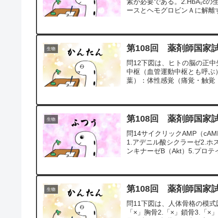
素が必要である。2.HbA₁c
ースとヘモグロビンＡに解離する
第108回 薬剤師国家
生物
問12下図は、ヒトの脳の正
中枢（血管運動中枢とも呼ぶ）
葉）：体性感覚（痛覚・触覚・
第108回 薬剤師国家
生物
問14サイクリックAMP（c
1.アデニル酸シクラーゼ2.ホ
ンキナーゼB（Akt）5.プロテイ
第108回 薬剤師国家
生物
問11下図は、人体骨格の模式
「×」胸骨2.「×」鎖骨3