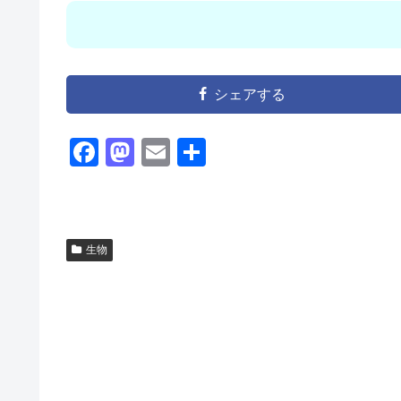
シェアする
F
M
E
共
a
a
m
有
c
st
ail
e
o
生物
b
d
o
o
o
n
k