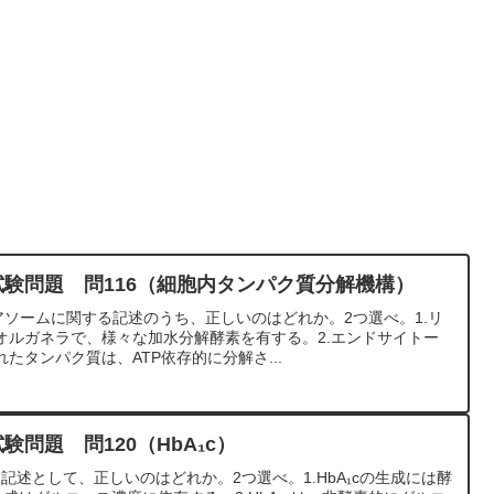
試験問題 問116（細胞内タンパク質分解機構）
アソームに関する記述のうち、正しいのはどれか。2つ選べ。1.リ
オルガネラで、様々な加水分解酵素を有する。2.エンドサイトー
たタンパク質は、ATP依存的に分解さ...
験問題 問120（HbA₁c）
する記述として、正しいのはどれか。2つ選べ。1.HbA₁cの生成には酵