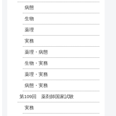
病態
生物
薬理
実務
薬理・病態
生物・実務
薬理・実務
病態・実務
第109回 薬剤師国家試験
実務