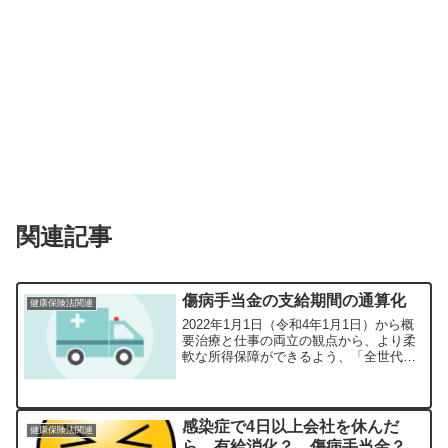
関連記事
傷病手当金の支給期間の通算化
健康保険法関連
2022年1月1日（令和4年1月1日）から概
要治療と仕事の両立の観点から、より柔
軟な所得保障ができるよう、「全世代対
応型の社会保障制度を構築するための健
康保険法等の一部を改正する法律」によ
り健康保険法等が改正されました。傷病
手当金の支給期間...
感染症で4日以上会社を休んだ
健康保険法関連
ら、有給消化？ 傷病手当金？