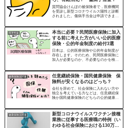
質問協会けんぽの被保険者で，医療機関
を受診し新型コロナウイルス陽性と診断
されました。傷病手当金は申請できます
か？協会けんぽの被保険者で，医療機関
を受診しインフルエンザと診断されまし
た。傷病手当金は申請できますか？回答
本当に必要？民間医療保険に加入
障害年金
傷病手当金の支給要件を満...
する前に考えた方がいい公的医療
保険・公的年金制度の給付3選
日本は、公的医療保険や公的年金制度が
存在します。そのため、民間医療保険に
加入が必要なのか、不必要なのかを検討
する際、公的医療保険や公的年金制度
で、どのような給付を受けることができ
るのか知ることが重要となります。①高
任意継続保険・国民健康保険 保
健康保険法関連
額療養費制度同一月（月の初...
険料が安くなるのはどっち？
会社を辞めて、社会保険に入れない方や
独立を考えている方などは、任意継続保
険か国民健康保険のどちらの公的健康保
険に加入するか、迷うことがあるかと思
います。今回は、任意継続保険と国民健
康保険のどちらが保険料的に損しないか
新型コロナウイルスワクチン接種
健康保険法関連
をご紹介します。任意継続...
業務に従事する医療職の特例（い
わゆる社会保険における130万円