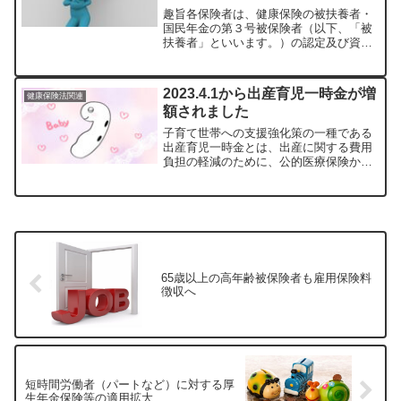
の壁）
趣旨各保険者は、健康保険の被扶養者・
国民年金の第３号被保険者（以下、「被
扶養者」といいます。）の認定及び資格
確認の際に、被扶養者の収入を確認する
に当たっては、被扶養者の過去の収入、
現時点の収入又は将来の収入の見込みな
2023.4.1から出産育児一時金が増
健康保険法関連
どから、今後１年間の収入...
額されました
子育て世帯への支援強化策の一種である
出産育児一時金とは、出産に関する費用
負担の軽減のために、公的医療保険か
ら、一定の金額が支給される制度です。
2023年4月1日から増額されました。対象
となる人は？公的医療保険（協会けん
ぽ・国民健康保険など）...
65歳以上の高年齢被保険者も雇用保険料
徴収へ
短時間労働者（パートなど）に対する厚
生年金保険等の適用拡大