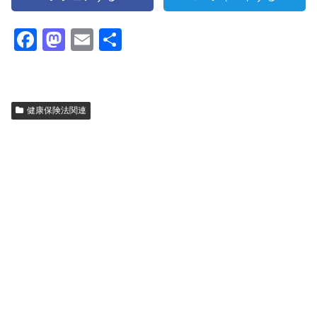
F
M
E
共
a
a
m
有
c
st
ail
e
o
健康保険法関連
b
d
o
o
o
n
k