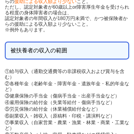
らの
援助による収入額より少ない
こと。
ただし、認定対象者が60歳以上or障害厚生年金を受けられ
る程度の身体障害者の場合は、
認定対象者の年間収入が180万円未満で、かつ被保険者か
らの援助による収入額より少ないこと。
※例外もあります。
被扶養者の収入の範囲
①給与収入（通勤交通費等の非課税収入および賞与を含
む）
②各種年金（老齢年金・障害年金・遺族年金・私的年金な
ど）
③健康保険の手当金（傷病手当金・出産手当金など）
④雇用保険の給付金（失業等給付・傷病手当など）
⑤労災保険の給付金（休業補償給付金など）
⑥副業収入・雑収入（原稿料・印税・講演料など）
⑦事業収入（自家営業・農業・漁業・林業・商業・工業な
ど）