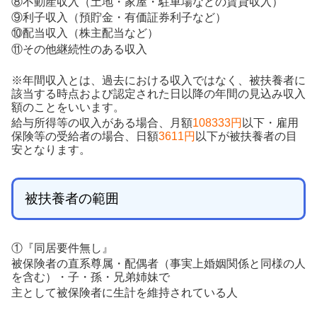
⑧不動産収入（土地・家屋・駐車場などの賃貸収入）
⑨利子収入（預貯金・有価証券利子など）
⑩配当収入（株主配当など）
⑪その他継続性のある収入
※年間収入とは、過去における収入ではなく、被扶養者に
該当する時点および認定された日以降の年間の見込み収入
額のことをいいます。
給与所得等の収入がある場合、月額
108333円
以下・雇用
保険等の受給者の場合、日額
3611円
以下が被扶養者の目
安となります。
被扶養者の範囲
①『同居要件無し』
被保険者の直系尊属・配偶者（事実上婚姻関係と同様の人
を含む）・子・孫・兄弟姉妹で
主として被保険者に生計を維持されている人