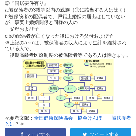
②『同居要件有り』
a:被保険者の3親等以内の親族（①に該当する人は除く）
b:被保険者の配偶者で、戸籍上婚姻の届出はしていない
が、事実上婚姻関係と同様の人の
父母および子
c:bの配偶者が亡くなった後における父母および子
※上記のa～cは、被保険者の収入により生計を維持され
ている人で、
後期高齢者医療制度の被保険者等である人は除きます。
≪参考文献：
全国健康保険協会 協会けんぽ 被扶養者
とは
？≫
シェアする
ツイートする