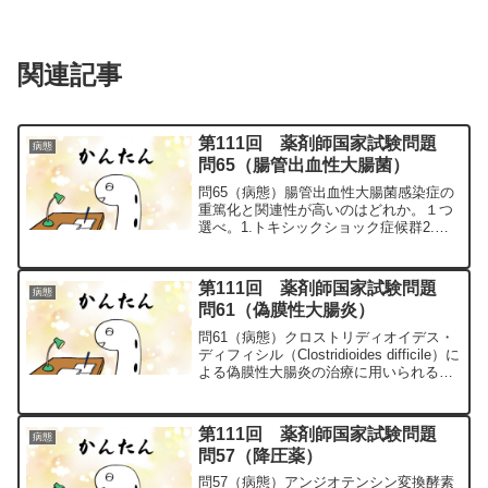
関連記事
第111回 薬剤師国家試験問題
病態
問65（腸管出血性大腸菌）
問65（病態）腸管出血性大腸菌感染症の
重篤化と関連性が高いのはどれか。１つ
選べ。1.トキシックショック症候群2.溶
血性尿毒症症候群3.過敏性腸症候群4.抗
リン脂質抗体症候群5.悪性症候群問65の
解説1.「×」トキシックショック症候群：
第111回 薬剤師国家試験問題
病態
ブドウ...
問61（偽膜性大腸炎）
問61（病態）クロストリディオイデス・
ディフィシル（Clostridioides difficile）に
よる偽膜性大腸炎の治療に用いられるの
はどれか。１つ選べ。1.クラリスロマイ
シン2.レボフロキサシン3.アモキシシリ
ン4.メトロニダゾール...
第111回 薬剤師国家試験問題
病態
問57（降圧薬）
問57（病態）アンジオテンシン変換酵素