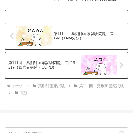
アゾリジン薬3.ビグアナイド薬4.グリニ
ド薬5.インスリン製剤問62の解説1.「×」
スルホニル尿素薬：胎盤を通過し、新生
児の低血...
第111回 薬剤師国家試験問題 問
192（TNM分類）
第111回 薬剤師国家試験問題 問216-
217（気管支構造・COPD）
ホーム
薬剤師国家試験
第111回 薬剤師国家試験
病態