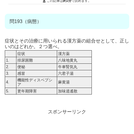
この記事は
約1分
で読めます。
問193（病態）
症状とその治療に用いられる漢方薬の組合せとして、正し
いのはどれか。２つ選べ。
症状
漢方薬
1.
排尿困難
八味地黄丸
2.
便秘
牛車腎気丸
3.
感冒
六君子湯
機能性ディスペプシ
4.
麻黄湯
ア
5.
更年期障害
加味逍遙散
スポンサーリンク