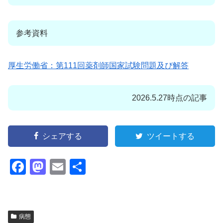
参考資料
厚生労働省：第111回薬剤師国家試験問題及び解答
2026.5.27時点の記事
シェアする
ツイートする
F
M
E
共
a
a
m
有
c
st
ail
e
o
病態