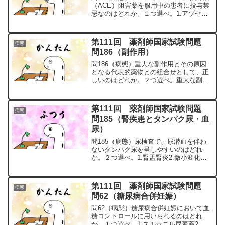
（ACE）阻害薬を服用中の患者に投与禁
忌なのはどれか。１つ選べ。1.アゾセミ
ド2.イバブラジン3.カルベジロール4.サク
ビトリルバルサルタン5.ダパグリフロジ
ン問57の解説1.「×」アゾセミド（ダイア
第111回 薬剤師国家試験問題
病態
ー...
問186（副作用）
問186（病態）重大な副作用とその原因
となる代表的薬物との組合せとして、正
しいのはどれか。２つ選べ。重大な副作
用代表的薬物1.無顆粒球症チアマゾール
2.皮膚粘膜眼症候群人免疫グロブリン製
剤3.間質性肺炎メチルプレドニゾロン4.
第111回 薬剤師国家試験問題
病態
出血性膀胱炎メ...
問185（腎疾患とタンパク尿・血
尿）
問185（病態）尿検査で、尿潜血を伴わ
ないタンパク尿を呈しやすいのはどれ
か。２つ選べ。1.腎盂腎炎2.微小変化群3.
ループス腎炎4.半月体形成性糸球体腎炎
5.糖尿病性腎症問185の解説1.「×」腎盂
腎炎：細菌による炎症で、尿潜血・発
第111回 薬剤師国家試験問題
病態
熱・腰痛...
問62（糖尿病合併妊娠）
問62（病態）糖尿病合併妊娠において血
糖コントロールに用いられるのはどれ
か。１つ選べ。1.スルホニル尿素薬2.チ