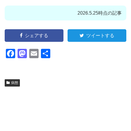
2026.5.25時点の記事
シェアする
ツイートする
F
M
E
共
a
a
m
有
c
st
ail
e
o
病態
b
d
o
o
o
n
k