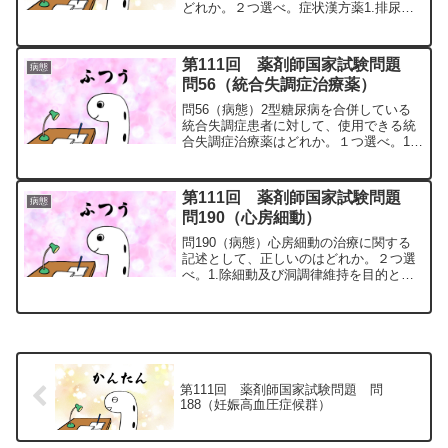
どれか。２つ選べ。症状漢方薬1.排尿困
難八味地黄丸2.便秘牛車腎気丸3.感冒六
君子湯4.機能性ディスペプシア麻黄湯5.
更年期障害加味逍遙散問193の解説1.
第111回 薬剤師国家試験問題
病態
「〇」設問...
問56（統合失調症治療薬）
問56（病態）2型糖尿病を合併している
統合失調症患者に対して、使用できる統
合失調症治療薬はどれか。１つ選べ。1.
セルトラリン塩酸塩2.オランザピン3.ク
ロミプラミン塩酸塩4.ミルナシプラン塩
酸塩5.ルラシドン塩酸塩問56の解説1.
第111回 薬剤師国家試験問題
病態
「×」セル...
問190（心房細動）
問190（病態）心房細動の治療に関する
記述として、正しいのはどれか。２つ選
べ。1.除細動及び洞調律維持を目的とし
て、リドカインが用いられる。2.心拍数
調節を目的として、アドレナリンβ受容体
遮断薬が用いられる。3.WPW（Wolff-
Park...
第111回 薬剤師国家試験問題 問
188（妊娠高血圧症候群）