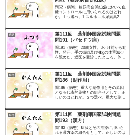
問62（病態）糖尿病合併妊娠において血
糖コントロールに用いられるのはどれ
か。１つ選べ。1.スルホニル尿素薬2.チ
アゾリジン薬3.ビグアナイド薬4.グリニ
ド薬5.インスリン製剤問62の解説1.「×」
スルホニル尿素薬：胎盤を通過し、新生
第111回 薬剤師国家試験問題
病態
児の低血...
問191（バセドウ病）
問191（病態）20歳女性。3ケ月前から動
悸、発汗、手の振戦及び4kgの体重減少
を認めた。近医を受診したところ、体温
は37.2℃であり、均一で弾力性に富む甲
状腺腫大を指摘された。血液検査では、
遊離チロキシン（FT4）2.8ng/dLであ
第111回 薬剤師国家試験問題
病態
り、...
問186（副作用）
問186（病態）重大な副作用とその原因
となる代表的薬物との組合せとして、正
しいのはどれか。２つ選べ。重大な副作
用代表的薬物1.無顆粒球症チアマゾール
2.皮膚粘膜眼症候群人免疫グロブリン製
剤3.間質性肺炎メチルプレドニゾロン4.
第111回 薬剤師国家試験問題
病態
出血性膀胱炎メ...
問193（漢方）
問193（病態）症状とその治療に用いら
れる漢方薬の組合せとして、正しいのは