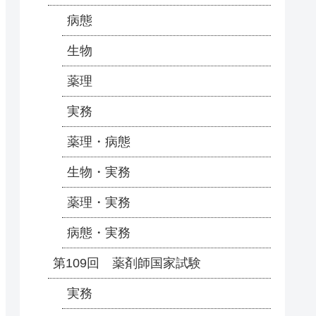
病態
生物
薬理
実務
薬理・病態
生物・実務
薬理・実務
病態・実務
第109回 薬剤師国家試験
実務