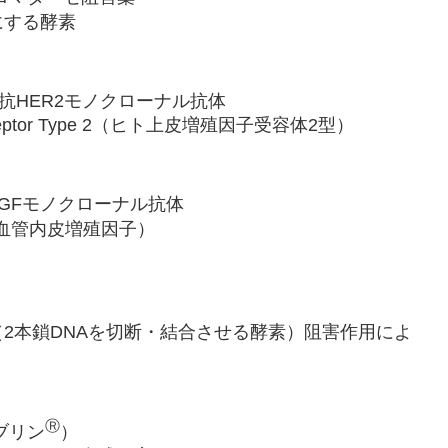
にする酵素
抗HER2モノクローナル抗体
r Receptor Type 2（ヒト上皮増殖因子受容体2型）
EGFモノクローナル抗体
actor（血管内皮増殖因子）
2本鎖DNAを切断・結合させる酵素）阻害作用によ
Ⓡ
ブリン
）