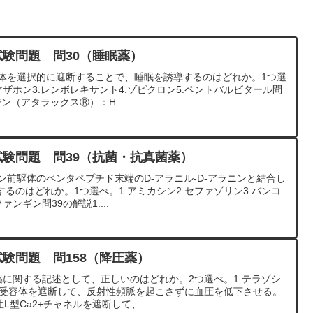
試験問題 問30（睡眠薬）
容体を選択的に遮断することで、睡眠を誘導するのはどれか。1つ選
マザホン3.レンボレキサント4.ゾピクロン5.ペントバルビタール問
ジン（アタラックスⓇ）：H...
試験問題 問39（抗菌・抗真菌薬）
ン前駆体のペンタペプチド末端のD-アラニル-D-アラニンと結合し
るのはどれか。1つ選べ。1.アミカシン2.セファゾリン3.バンコ
ァンギン問39の解説1....
試験問題 問158（降圧薬）
薬に関する記述として、正しいのはどれか。2つ選べ。1.テラゾシ
β1受容体を遮断して、反射性頻脈を起こさずに血圧を低下させる。
L型Ca2+チャネルを遮断して、...