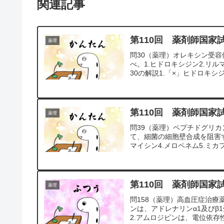
関連記事
第110回 薬剤師国家
薬理
問30（薬理）オレキシン受
べ。1.ヒドロキシジン2.リル
30の解説1.「×」ヒドロキシ
第110回 薬剤師国家
薬理
問39（薬理）ペプチドグリカ
て、細菌の細胞壁合成を阻害す
マイシン4.メロペネム5.ミカフ
第110回 薬剤師国家
薬理
問158（薬理）高血圧症治療
ンは、アドレナリンα1及び
2.アムロジピンは、電位依存性