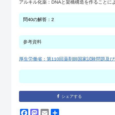
アルキル化薬：DNAと架橋構造を作ることによ
問40の解答：2
参考資料
厚生労働省：第110回薬剤師国家試験問題及び
シェアする
F
M
E
共