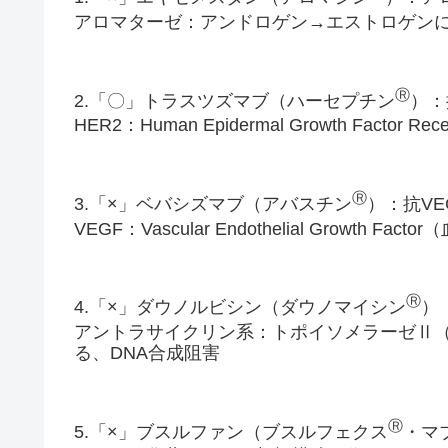
アロマターゼ：アンドロゲン→エストロゲン
Ⓡ
2.「〇」トラスツズマブ（ハーセプチン
）：
HER2：Human Epidermal Growth Facto
Ⓡ
3.「×」ベバシズマブ（アバスチン
）：抗V
VEGF：Vascular Endothelial Growth F
Ⓡ
4.「×」ダウノルビシン（ダウノマイシン
）
アントラサイクリン系：トポイソメラーゼⅡ（
る、DNA合成阻害
Ⓡ
5.「×」ブスルファン（ブスルフェクス
・マ