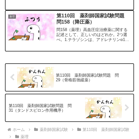
ルコリンM1受容体を遮断して、胃酸分泌
を抑制する。2.セビメリンは、アセチル
コリンM3受容体を刺激して、唾液分泌を
第110回 薬剤師国家試験問題
薬理
促進させる。...
問158（降圧薬）
問158（薬理）高血圧症治療薬に関する
記述として、正しいのはどれか。2つ選
べ。1.テラゾシンは、アドレナリンα1及
びβ1受容体を遮断して、反射性頻脈を起
こさずに血圧を低下させる。2.アムロジ
ピンは、電位依存性L型Ca2+チャネルを
遮断して、...
第110回 薬剤師国家試験問題 問
29（骨格筋弛緩薬）
第110回 薬剤師国家試験問題 問
31（タンドスピロン作用機序）
ホーム
薬剤師国家試験
第110回 薬剤師国家試験
薬理