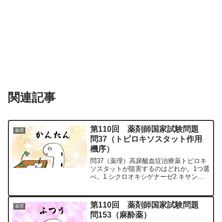
関連記事
第110回 薬剤師国家試験問題
薬理
問37（トピロキソスタット作用
機序）
問37（薬理）高尿酸血症治療薬トピロキ
ソスタットが阻害するのはどれか。1つ選
べ。1.シクロオキシゲナーゼ2.キサンチ
ンオキシダーゼ3.尿酸オキシダーゼ4.尿
酸トランスポーター5.有機アニオントラ
ンスポーター問37の解説1.「×」2.「〇」
第110回 薬剤師国家試験問題
薬理
ト...
問153（麻酔薬）