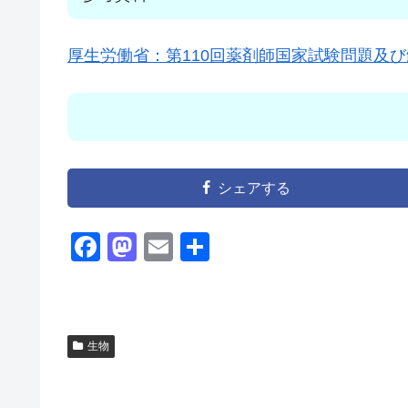
厚生労働省：第110回薬剤師国家試験問題及び
シェアする
F
M
E
共
a
a
m
有
c
st
ail
e
o
生物
b
d
o
o