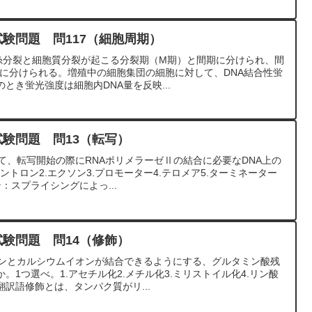
試験問題 問117（細胞周期）
有糸分裂と細胞質分裂が起こる分裂期（M期）と間期に分けられ、間
期に分けられる。増殖中の細胞集団の細胞に対して、DNA結合性蛍
とき蛍光強度は細胞内DNA量を反映...
試験問題 問13（転写）
て、転写開始の際にRNAポリメラーゼⅡの結合に必要なDNA上の
ントロン2.エクソン3.プロモーター4.テロメア5.ターミネーター
ン：スプライシングによっ...
試験問題 問14（修飾）
シンとカルシウムイオンが結合できるようにする、グルタミン酸残
。1つ選べ。1.アセチル化2.メチル化3.ミリストイル化4.リン酸
翻訳語修飾とは、タンパク質がリ...