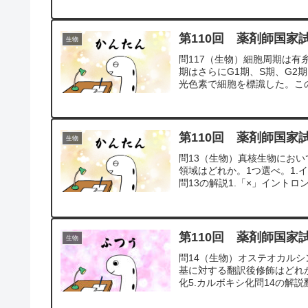
第110回 薬剤師国家
生物
問117（生物）細胞周期は
期はさらにG1期、S期、G2
光色素で細胞を標識した。この
第110回 薬剤師国家
生物
問13（生物）真核生物におい
領域はどれか。1つ選べ。1.イ
問13の解説1.「×」イントロ
第110回 薬剤師国家
生物
問14（生物）オステオカル
基に対する翻訳後修飾はどれか
化5.カルボキシ化問14の解説