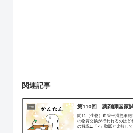
o
n
k
関連記事
第110回 薬剤師国家
生物
問11（生物）血管平滑筋細
の物質交換が行われるのはどれか
の解説1.「×」動脈と比較して