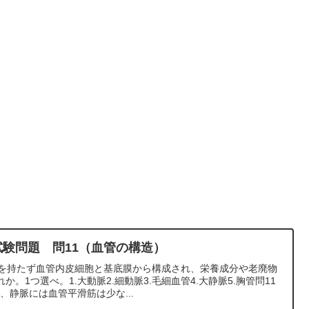
試験問題 問11（血管の構造）
胞を持たず血管内皮細胞と基底膜から構成され、栄養成分や老廃物
。1つ選べ。1.大動脈2.細動脈3.毛細血管4.大静脈5.胸管問11
、静脈には血管平滑筋は少な...