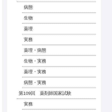
病態
生物
薬理
実務
薬理・病態
生物・実務
薬理・実務
病態・実務
第109回 薬剤師国家試験
実務