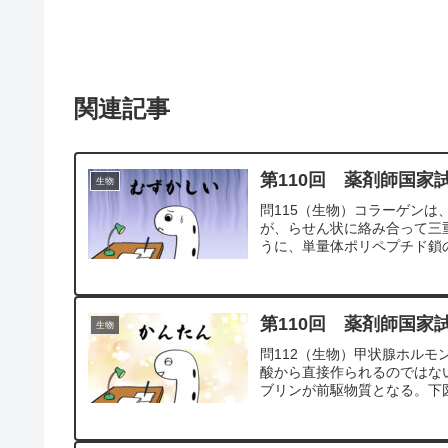
関連記事
第110回 薬剤師国家
生物
問115（生物）コラーゲン
が、らせん状に絡み合って三
うに、単量体ポリペプチド鎖の
第110回 薬剤師国家
生物
問112（生物）甲状腺ホルモ
酸から直接作られるのではな
ブリンが前駆物質となる。下図