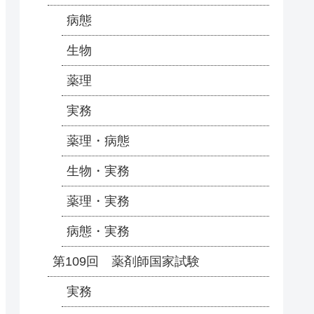
病態
生物
薬理
実務
薬理・病態
生物・実務
薬理・実務
病態・実務
第109回 薬剤師国家試験
実務