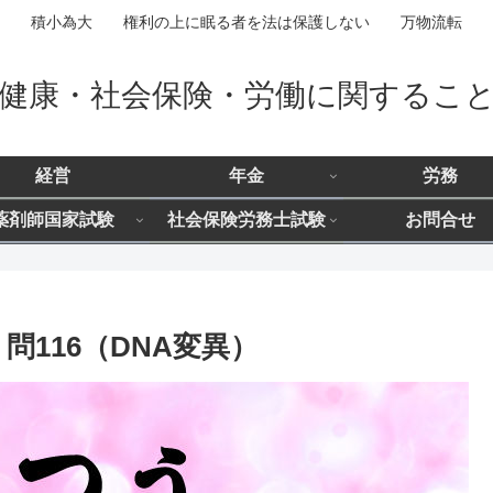
積小為大 権利の上に眠る者を法は保護しない 万物流転
健康・社会保険・労働に関するこ
経営
年金
労務
薬剤師国家試験
社会保険労務士試験
お問合せ
問116（DNA変異）