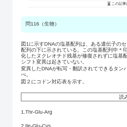
この記事
問116（生物）
図1に示すDNAの塩基配列は、ある遺伝子の
配列の下に示されている。この塩基配列中＊
化したヌクレオチド残基が修復されずに塩基
シフト変異は起きていない。
変異したDNAが転写・翻訳されてできるタン
べ。
図２にコドン対応表を示す。
読
1.Thr-Glu-Arg
2.Ile-Glu-Cys