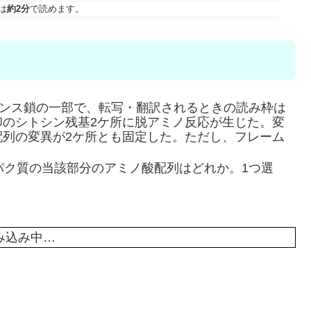
は
約2分
で読めます。
センス鎖の一部で、転写・翻訳されるときの読み枠は
印のシトシン残基2ケ所に脱アミノ反応が生じた。変
配列の変異が2ケ所とも固定した。ただし、フレーム
パク質の当該部分のアミノ酸配列はどれか。1つ選
み込み中…