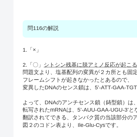
問116の解説
1.「×」
2.「〇」
シトシン残基に脱アミノ反応が起こ
問題文より、塩基配列の変異が２カ所とも固
フレームシフトが起きなかったとあるので、
変異したDNAのセンス鎖は、5’-ATT-GAA-TG
よって、DNAのアンチセンス鎖（鋳型鎖）は、3’-T
転写されたmRNAは、5’-AUU-GAA-UGU-3
翻訳されてできる、タンパク質の当該部分の
図２のコドン表より、Ile-Glu-Cysです。