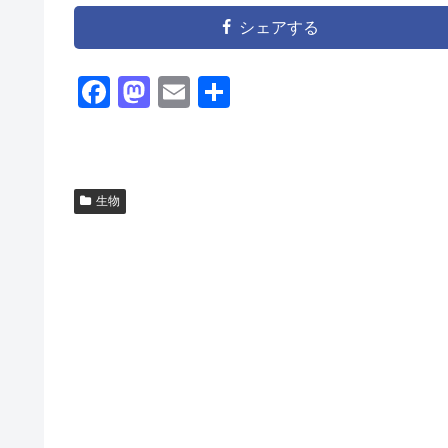
シェアする
F
M
E
共
a
a
m
有
c
st
ail
e
o
生物
b
d
o
o
o
n
k