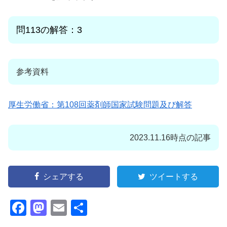
問113
の解答：3
参考資料
厚生労働省：第108回薬剤師国家試験問題及び解答
2023.11.16時点の記事
シェアする
ツイートする
F
M
E
共
a
a
m
有