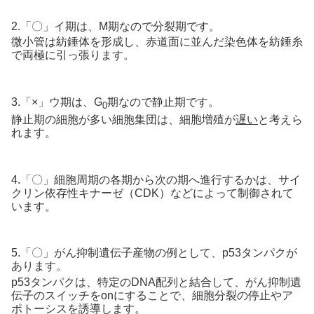
2.「〇」イ期は、M期なので分裂期です。
微小管は紡錘体を形成し、赤道面に並んだ染色体を紡錘糸
で両極に引っ張ります。
3.「×」ウ期は、G
期なので静止期です。
0
静止期の細胞が多い細胞集団は、細胞増殖が
遅い
と考えら
れます。
4.「〇」細胞周期の各期から次の期へ進行するかは、サイ
クリン依存性キナーゼ（CDK）などによって制御されて
います。
5.「〇」がん抑制遺伝子産物の例として、p53タンパクが
あります。
p53タンパクは、特定のDNA配列と結合して、がん抑制遺
伝子のスイッチをonにすることで、細胞分裂の停止やア
ポトーシスを誘導します。