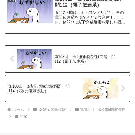
コ...
問112（電子伝達系）
問112下図は、ミトコンドリアと、その
電子伝達系をつかさどる複合体Ⅰ、Ⅱ、
Ⅲ、Ⅳ並びにATP合成酵素を示した概略
図である。以下の記述のうち、正しいの
はどれか。2つ選べ。1.NADH由来の電子
は、複合体Ⅰを経由し、ユビキノンへ伝
達される。2....
第108回 薬剤師国家試験問題 問
112（電子伝達系）
第108回 薬剤師国家試験問題 問
114（2次元電気泳動）
ホーム
薬剤師国家試験
第108回 薬剤師国家試験
生物