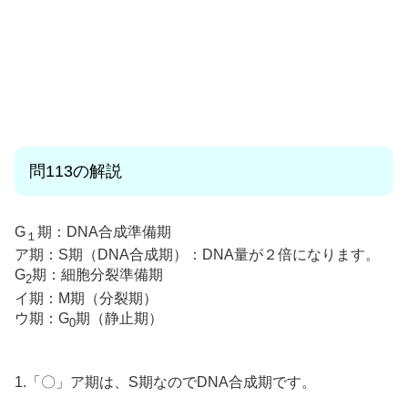
問113
の解説
G
期：DNA合成準備期
１
ア期：S期（DNA合成期）：DNA量が２倍になります。
G
期：細胞分裂準備期
2
イ期：M期（分裂期）
ウ期：G
期（静止期）
0
1.「〇」ア期は、S期なのでDNA合成期です。