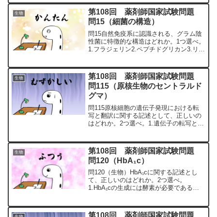
（親指側・太い方）は脛骨・外側（小指
第108回 薬剤師国家試験問題
生物
側・細い方・...
問15（細菌の構造）
問15自然免疫系に認識される、グラム陰
性菌に特徴的な構造はどれか。1つ選べ。
1.フラジェリン2.ペプチドグリカン3.リポ
多糖（LPS）4.二本鎖RNA（dsRNA）
5.β-グルカン問15の解説1.「×」フラジェ
リン（鞭毛繊維）は、細菌の鞭毛...
第108回 薬剤師国家試験問題
生物
問115（原核生物のセントラルド
グマ）
問115原核細胞の遺伝子発現における転
写と翻訳に関する記述として、正しいの
はどれか。2つ選べ。1.遺伝子の転写と翻
訳は同時進行が可能であり、転写が完結
する前に翻訳が開始される。2.翻訳開始
コドンの直前には、シャイン・ダルガー
第108回 薬剤師国家試験問題
生物
ノ（SD）配列が...
問120（HbA₁c）
問120（生物）HbA₁cに関する記述とし
て、正しいのはどれか。2つ選べ。
1.HbA₁cの生成には酵素が必要である。
2.HbA₁cの生成はグルコース濃度に依存
する。3.HbA₁cは、非酵素的にグルコー
スとヘモグロビンＡに解離する。4.グル
第108回 薬剤師国家試験問題
生物