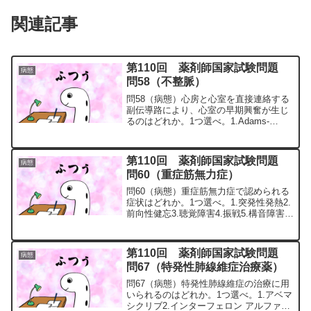
関連記事
第110回 薬剤師国家試験問題
病態
問58（不整脈）
問58（病態）心房と心室を直接連絡する
副伝導路により、心室の早期興奮が生じ
るのはどれか。1つ選べ。1.Adams-
Stokes（アダムス・ストークス）症候群
2.Brugada（ブルガダ）症候群3.QT 延長
症候群4.WPW（Wolff-Pa...
第110回 薬剤師国家試験問題
病態
問60（重症筋無力症）
問60（病態）重症筋無力症で認められる
症状はどれか。1つ選べ。1.突発性発熱2.
前向性健忘3.聴覚障害4.振戦5.構音障害問
60の解説重症筋無力症は、骨格筋の神経
筋接合部にある、アセチルコリン受容体
に対する自己抗体が産生され、アセチル
第110回 薬剤師国家試験問題
病態
コリン...
問67（特発性肺線維症治療薬）
問67（病態）特発性肺線維症の治療に用
いられるのはどれか。1つ選べ。1.アベマ
シクリブ2.インターフェロン アルファ3.