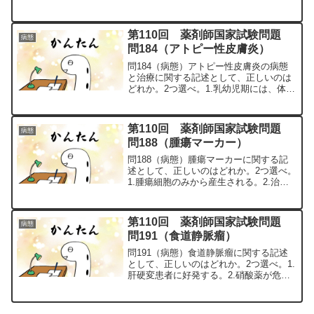
ゲフィチニブ4.ピルフェニドン5.ブレオ
マイシン問67の解説特発性肺線維症
（IPF）とは、間質性肺炎の１種で、肺
第110回 薬剤師国家試験問題
病態
胞の壁（...
問184（アトピー性皮膚炎）
問184（病態）アトピー性皮膚炎の病態
と治療に関する記述として、正しいのは
どれか。2つ選べ。1.乳幼児期には、体幹
や四肢に乾燥や皮疹が発症したのちに頭
部や顔面に拡大する。2.掻痒、左右対称
性の湿疹及び慢性・反復性経過を特徴と
第110回 薬剤師国家試験問題
病態
する。3.血液検...
問188（腫瘍マーカー）
問188（病態）腫瘍マーカーに関する記
述として、正しいのはどれか。2つ選べ。
1.腫瘍細胞のみから産生される。2.治療
中の経過観察に用いられる。3.定量は、
病変部の組織をサンプルとして行われ
る。4.早期の前立腺がんでは、
第110回 薬剤師国家試験問題
病態
PSA（prostat...
問191（食道静脈瘤）
問191（病態）食道静脈瘤に関する記述
として、正しいのはどれか。2つ選べ。1.
肝硬変患者に好発する。2.硝酸薬が危険
因子である。3.門脈圧の上昇がみられ
る。4.典型的な症状に呑酸がある。5.出
血がなければ経過観察する。問191の解