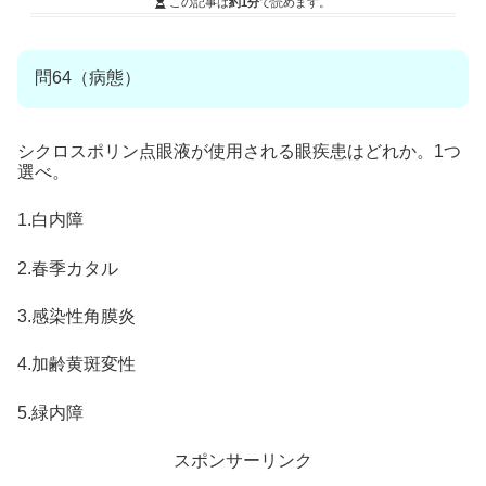
この記事は
約1分
で読めます。
問64（病態）
シクロスポリン点眼液が使用される眼疾患はどれか。1つ
選べ。
1.白内障
2.春季カタル
3.感染性角膜炎
4.加齢黄斑変性
5.緑内障
スポンサーリンク