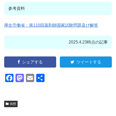
参考資料
厚生労働省：第110回薬剤師国家試験問題及び解答
2025.4.23時点の記事
シェアする
ツイートする
F
M
E
共
a
a
m
有
c
st
ail
e
o
病態
b
d