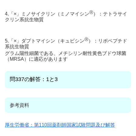
Ⓡ
4.「×」ミノサイクリン（ミノマイシン
）：テトラサイ
クリン系抗生物質
Ⓡ
5.「×」ダプトマイシン（キュビシン
）：リポペプチド
系抗生物質
グラム陽性細菌である、メチシリン耐性黄色ブドウ球菌
（MRSA）に適応があります
問337の解答：1と3
参考資料
厚生労働省：第110回薬剤師国家試験問題及び解答