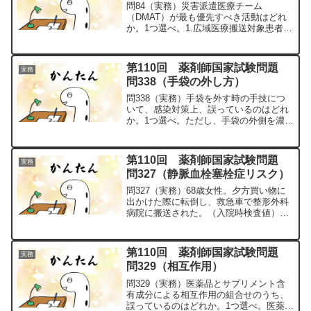
問84（実務）災害派遣医療チーム
（DMAT）が最も優先すべき活動はどれ
か。1つ選べ。1.広域医療搬送対象患者の
選出2.心的外傷後ストレス障害（PTSD）
の診療3.長期的な医療支援4.一般用医薬
品の販売5.被災地の復興支援問84の解説
第110回 薬剤師国家試験問題
実務
1.「〇...
問338（手袋の外し方）
問338（実務）手袋を外す時の手技につ
いて、感染対策上、誤っているのはどれ
か。1つ選べ。ただし、手袋の外側を濃い
色で、内側を薄い色で示している。問
338の解説1.「×」2.「×」3.「〇」手袋の
外側は汚染部位です。素手（清潔部位）
第110回 薬剤師国家試験問題
実務
で手袋の外...
問327（静脈血栓塞栓症リスク）
問327（実務）68歳女性。夕方買い物に
出かけた際に転倒し、救急車で整形外科
病院に搬送された。（入院時検査値）血
圧 142/93mmHg、LDL-C 134mg/dL、
eGFR 60.5mL/min/1.73m2下半身の痛み
を訴えており、自...
第110回 薬剤師国家試験問題
実務
問329（相互作用）
問329（実務）医薬品とサプリメント含
有成分による相互作用の組合せのうち、
誤っているのはどれか。1つ選べ。医薬品