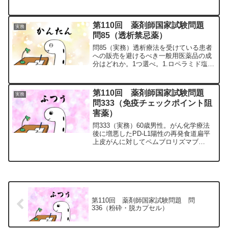
（本剤）サプリメント含有成分相互作用1
レボドパ・カルビドパ鉄本剤の作用が減
弱するおそれがある2パロキセチンセン
第110回 薬剤師国家試験問題
実務
ト・ジョーンズワー...
問85（透析禁忌薬）
問85（実務）透析療法を受けている患者
への販売を避けるべき一般用医薬品の成
分はどれか。1つ選べ。1.ロペラミド塩酸
塩2.テプレノン3.乾燥酵母4.トリメブチン
マレイン酸塩5.スクラルファート問85の
解説1.「×」ロペラミド（ロペミンⓇ）：
第110回 薬剤師国家試験問題
実務
下...
問333（免疫チェックポイント阻
害薬）
問333（実務）60歳男性。がん化学療法
後に増悪したPD-L1陽性の再発食道扁平
上皮がんに対してペムブロリズマブ
200mgの点滴静注が開始された。4コース
目施行時に担当薬剤師は患者から3コース
終了頃から倦怠感と寒気が続いていると
の訴えを聴取...
第110回 薬剤師国家試験問題 問
336（粉砕・脱カプセル）