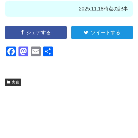
2025.11.18時点の記事
シェアする
ツイートする
F
M
E
共
a
a
m
有
c
st
ail
e
o
実務
b
d
o
o
o
n
k