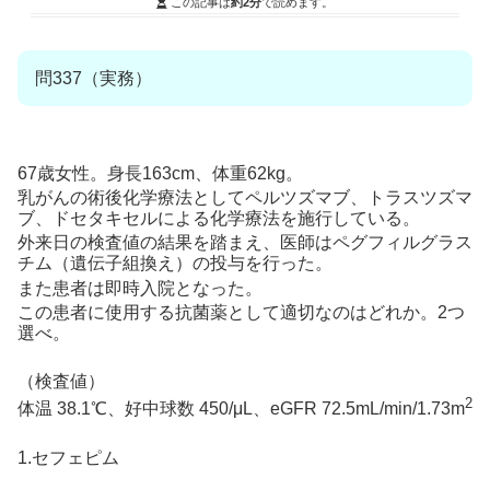
この記事は
約2分
で読めます。
問337（実務）
67歳女性。身長163cm、体重62kg。
乳がんの術後化学療法としてペルツズマブ、トラスツズマ
ブ、ドセタキセルによる化学療法を施行している。
外来日の検査値の結果を踏まえ、医師はペグフィルグラス
チム（遺伝子組換え）の投与を行った。
また患者は即時入院となった。
この患者に使用する抗菌薬として適切なのはどれか。2つ
選べ。
（検査値）
2
体温 38.1℃、好中球数 450/μL、eGFR 72.5mL/min/1.73m
1.セフェピム