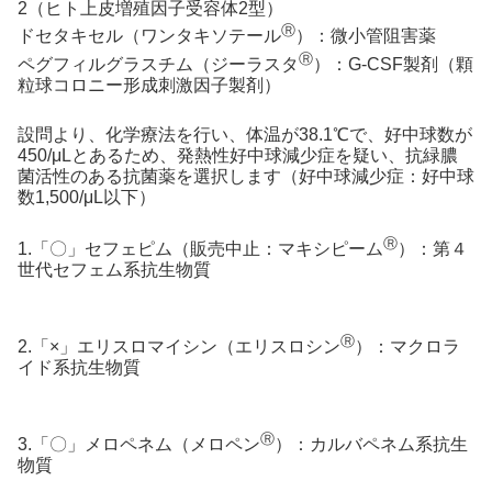
2（ヒト上皮増殖因子受容体2型）
Ⓡ
ドセタキセル（ワンタキソテール
）：微小管阻害薬
Ⓡ
ペグフィルグラスチム（ジーラスタ
）：G-CSF製剤（顆
粒球コロニー形成刺激因子製剤）
設問より、化学療法を行い、体温が38.1℃で、好中球数が
450/μLとあるため、発熱性好中球減少症を疑い、抗緑膿
菌活性のある抗菌薬を選択します（好中球減少症：好中球
数1,500/μL以下）
Ⓡ
1.「〇」セフェピム（販売中止：マキシピーム
）：第４
世代セフェム系抗生物質
Ⓡ
2.「×」エリスロマイシン（エリスロシン
）：マクロラ
イド系抗生物質
Ⓡ
3.「〇」メロペネム（メロペン
）：カルバペネム系抗生
物質