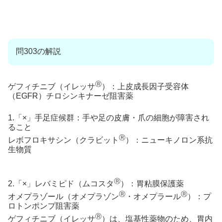
問303の解説
Ⓡ
ゲフィチニブ（イレッサ
）：上皮成長因子受容体
（EGFR）チロシンキナーゼ阻害薬
1.「×」手足症候群：手や足の皮膚・爪の細胞が障害され
ること
Ⓡ
レボフロキサシン（クラビット
）：ニューキノロン系抗
生物質
Ⓡ
2.「×」レバミピド（ムコスタ
）：胃粘膜保護薬
Ⓡ
Ⓡ
オメプラゾール（オメプラゾン
・オメプラール
）：プ
ロトンポンプ阻害薬
Ⓡ
ゲフィチニブ（イレッサ
）は、塩基性薬物のため、胃内