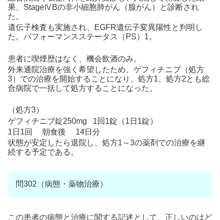
果、StageⅣBの非小細胞肺がん（腺がん）と診断され
た。
遺伝子検査も実施され、EGFR遺伝子変異陽性と判明し
た。パフォーマンスステータス（PS）1。
患者に喫煙歴はなく、機会飲酒のみ。
外来通院治療を強く希望したため、ゲフィチニブ（処方
3）での治療を開始することになり、処方1、処方2とも総
合病院で一括して処方することになった。
（処方3）
ゲフィチニブ錠250mg 1回1錠（1日1錠）
1日1回 朝食後 14日分
状態が安定したら退院し、処方1～3の薬剤での治療を継
続する予定である。
問302（病態・薬物治療）
この患者の病態と治療に関する記述として、正しいのはど