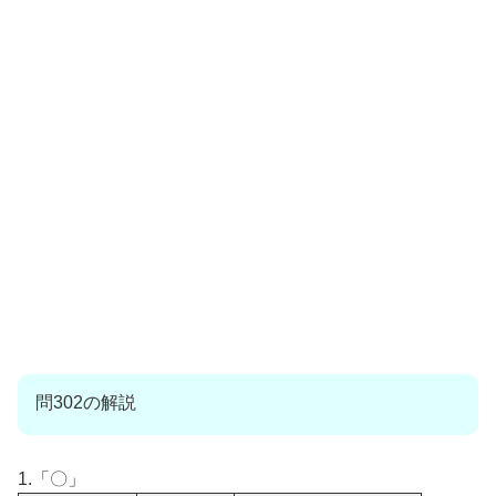
問302の解説
1.「〇」