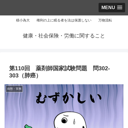
MENU
積小為大 権利の上に眠る者を法は保護しない 万物流転
健康・社会保険・労働に関すること
第110回 薬剤師国家試験問題 問302-
303（肺癌）
病態・実務