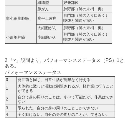
組織型
好発部位
腺がん
肺野部（肺の末梢・奥）
肺門部（肺の入り口近く）
非小細胞肺癌
扁平上皮癌
喫煙と関連が深い
大細胞がん
肺野部（肺の末梢・奥）
肺門部（肺の入り口近く）
小細胞肺癌
小細胞がん
喫煙と関連が深い
2.「×」設問より、パフォーマンスステータス（PS）1と
ある。
パフォーマンスステータス
0
発症前と同じ、日常生活が制限なく行える
肉体的に激しい活動は制限されるが、軽作業は行うこと
1
ができる
自分で身の周りのことは、すべて可能だが、作業はでき
2
ない
3
限られた、自分の身の周りのことしかできない
4
全く動けない。自分の身の周りのことが、できない。