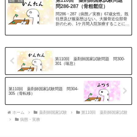
第110回 薬剤師国家試験問題
病態・実務
で入院となった...
問286-287（骨粗鬆症）
問286・287（病態／実務）67歳女性。既
往歴及び服薬歴はない。大腿骨近位部骨
折のため、1ケ月間入院加療することにな
った。入院時の大腿骨骨密度は、若年成
人平均値（YAM）の65％であり、血清カ
ルシウム値9.6mg/dL、血清リン値3.5m...
第110回 薬剤師国家試験問題 問300-
301（喘息）
第110回 薬剤師国家試験問題 問304-
305（骨転移）
ホーム
薬剤師国家試験
第110回 薬剤師国家試験
病態・実務