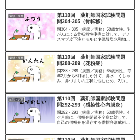
（HCV）感染症と診断され、インターフ
ェロン治療を受けたがウイルスは陰性化
しなかった。その後、C型慢性肝炎に対
第110回 薬剤師国家試験問題
病態・実務
して処方2...
問304-305（骨転移）
問304・305（病態／実務）58歳女性。乳
がんによる骨転移性疼痛に対して、デノ
スマブ皮下注とモルヒネ硫酸塩水和物徐
放錠にて治療中であった。腰痛の悪化に
より、モルヒネ硫酸塩水和物徐放錠が増
量された。FDG-PET（注）を行ったとこ
第110回 薬剤師国家試験問題
病態・実務
ろ、腰椎に...
問288-289（花粉症）
問288・289（病態／実務）65歳男性。毎
年2月から6月頃にかけて、鼻水、くしゃ
み、鼻づまりの症状に悩むため、2月にな
り、一般用医薬品購入のため、来局し
た。初めての来局だったので、聞き取り
を行い、以下の情報が得られた。・出勤
第110回 薬剤師国家試験問題
病態・実務
や訪問などの外...
問292-293（感染性心内膜炎）
問292・293（病態／実務）50歳男性。4
ケ月前に、僧帽弁閉鎖不全症に対して、
自己の僧帽弁を温存する僧帽弁形成術が
施行された。その後、外来で経過観察を
行っていたが、継続する38℃台の発熱、
手掌や足底に紅斑が認められ、精査目的