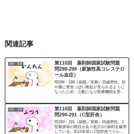
関連記事
第110回 薬剤師国家試験問題
病態・実務
問298-299（家族性高コレステロ
ール血症）
問298・299（病態／実務）35歳男性。肘
や膝に黄色っぽい隆起が見られるように
なったため、心配になり医療機関を受診
したところ、精査目的にて入院となっ
た。身体所見及び検査値と家族歴は、以
下のとおりであった。（身体所見及び検
第110回 薬剤師国家試験問題
病態・実務
査値）身長 168...
問290-291（C型肝炎）
問290・291（病態／実務）65歳男性。2
型糖尿病の既往があり処方1の薬剤を服用
している。約15年前にC型肝炎ウイルス