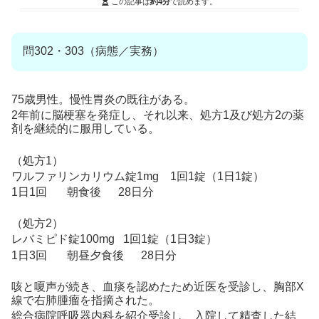
この記事は
約4分
で読めます。
問302・303（病態／実務）
75歳男性。慢性胃炎の既往がある。
2年前に脳梗塞を発症し、それ以来、処方1及び処方2の薬
剤を継続的に服用している。
（処方1）
ワルファリンカリウム錠1mg 1回1錠（1日1錠）
1日1回 朝食後 28日分
（処方2）
レバミピド錠100mg 1回1錠（1日3錠）
1日3回 朝昼夕食後 28日分
咳と嗄声が続き、血痰を認めたため近医を受診し、胸部X
線で右肺腫瘤を指摘された。
総合病院呼吸器内科を紹介受診し、入院して精査した結