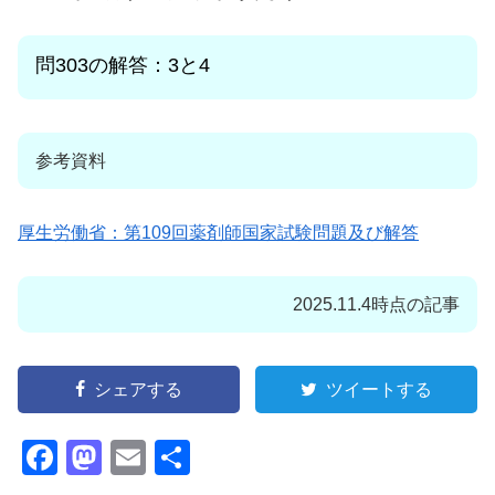
問303の解答：3と4
参考資料
厚生労働省：第109回薬剤師国家試験問題及び解答
2025.11.4時点の記事
シェアする
ツイートする
F
M
E
共
a
a
m
有