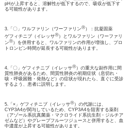
pHが上昇すると、溶解性が低下するので、吸収が低下す
る可能性があります。
Ⓡ
3.「〇」ワルファリン（ワーファリン
）：抗凝固薬
Ⓡ
ゲフィチニブ（イレッサ
）とワルファリン（ワーファリ
Ⓡ
ン
）を併用すると、ワルファリンの作用が増強し、プロ
トロンビン時間が延長する可能性があります。
Ⓡ
4.「〇」ゲフィチニブ（イレッサ
）の重大な副作用に間
質性肺炎があるため、間質性肺炎の初期症状（息切れ・
咳・呼吸困難・発熱など）の症状が現れたら、直ぐに受診
するよう、患者に説明します。
Ⓡ
5.「×」ゲフィチニブ（イレッサ
）の代謝には、
CYP3A4が関与しているため、CYP3A4を阻害する薬剤
（アゾール系抗真菌薬・マクロライド系抗生剤・ジルチア
ゼムなど）やグレープフルーツジュースと併用すると、血
中濃度が上昇する可能性があります。