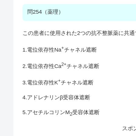
問254（薬理）
この患者に使用された2つの抗不整脈薬に共通
+
1.電位依存性Na
チャネル遮断
2+
2.電位依存性Ca
チャネル遮断
+
3.電位依存性K
チャネル遮断
4.アドレナリンβ受容体遮断
5.アセチルコリンM
受容体遮断
2
スポ