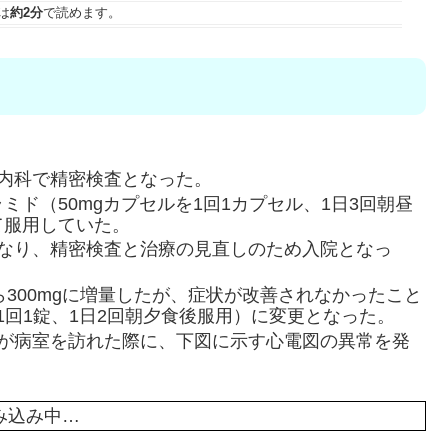
は
約2分
で読めます。
内科で精密検査となった。
ド（50mgカプセルを1回1カプセル、1日3回朝昼
て服用していた。
になり、精密検査と治療の見直しのため入院となっ
ら300mgに増量したが、症状が改善されなかったこと
1回1錠、1日2回朝夕食後服用）に変更となった。
師が病室を訪れた際に、下図に示す心電図の異常を発
み込み中…