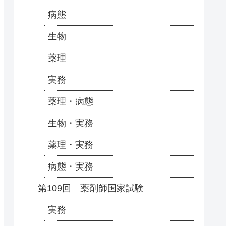
病態
生物
薬理
実務
薬理・病態
生物・実務
薬理・実務
病態・実務
第109回 薬剤師国家試験
実務