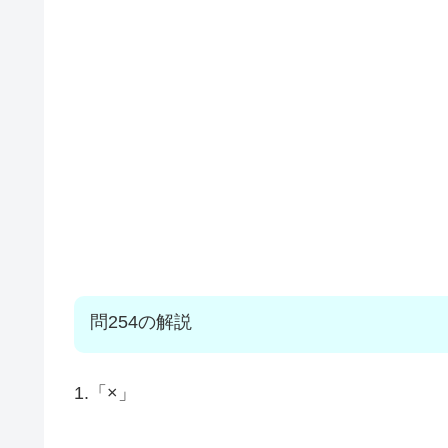
問254の解説
1.「×」