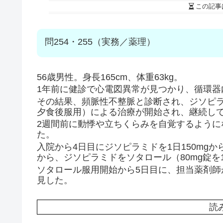
この記事
問254・255（実務／薬理）
56歳男性。身長165cm、体重63kg。
1年前に健診で心電図異常が見つかり、循環器
その結果、頻脈性不整脈と診断され、ジソピラミ
夕食後服用）による治療が開始され、継続し
2週間前に動悸や立ちくらみを自覚するよう
た。
入院から4日目にジソピラミドを1日150mgか
から、ジソピラミドをソタロール（80mg錠を
ソタロール服用開始から5日目に、担当薬剤
見した。
読