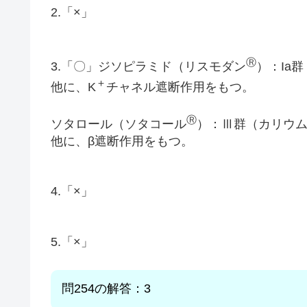
2.「×」
Ⓡ
3.「〇」ジソピラミド（リスモダン
）：Ia
＋
他に、K
チャネル遮断作用をもつ。
Ⓡ
ソタロール（ソタコール
）：Ⅲ群（カリウ
他に、β遮断作用をもつ。
4.「×」
5.「×」
問254
の解答：3