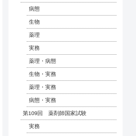
病態
生物
薬理
実務
薬理・病態
生物・実務
薬理・実務
病態・実務
第109回 薬剤師国家試験
実務