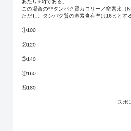
あたり60gである。
この場合の非タンパク質カロリー／窒素比（N
ただし、タンパク質の窒素含有率は16％とす
①100
②120
③140
④160
⑤180
スポ