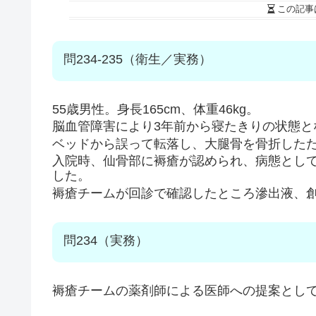
この記事
問234-235（衛生／実務）
55歳男性。身長165cm、体重46kg。
脳血管障害により3年前から寝たきりの状態と
ベッドから誤って転落し、大腿骨を骨折した
入院時、仙骨部に褥瘡が認められ、病態とし
した。
褥瘡チームが回診で確認したところ滲出液、
問234（実務）
褥瘡チームの薬剤師による医師への提案として