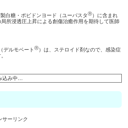
Ⓡ
精製白糖・ポビドンヨード（ユーパスタ
）に含まれ
の局所浸透圧上昇による創傷治癒作用を期待して医師
Ⓡ
ル（デルモベート
）は、ステロイド剤なので、感染症
す。
み込み中…
ンサーリンク