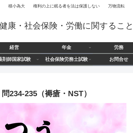
積小為大 権利の上に眠る者を法は保護しない 万物流転
健康・社会保険・労働に関するこ
経営
年金
労務
薬剤師国家試験
社会保険労務士試験
お問合せ
234-235（褥瘡・NST）